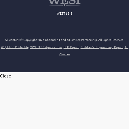
WEST 63.3
All content © Copyright 2026 Channel 41 and 63 Limited Partnership. All Rights Reserved.
WDJT FCC Public File
WYTU FCC Applications
EEO Report
Children's Programming Report
Ad
Choices
Close