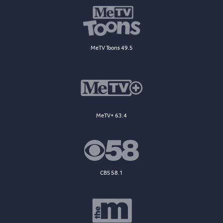
MeTV Toons 49.5
MeTV+ 63.4
CBS 58.1