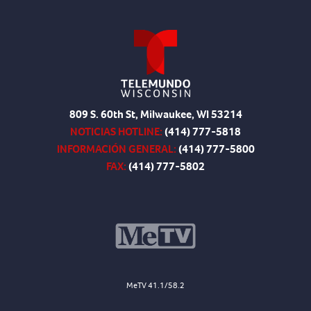
809 S. 60th St, Milwaukee, WI 53214
NOTICIAS HOTLINE:
(414) 777-5818
INFORMACIÓN GENERAL:
(414) 777-5800
FAX:
(414) 777-5802
MeTV 41.1/58.2