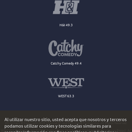
H&I 49.3
Catchy Comedy 49.4
WEST 63.3
Al utilizar nuestro sitio, usted acepta que nosotros y terceros
All content © Copyright 2026 Channel 41 and 63 Limited Partnership. All Rights Reserved.
podamos utilizar cookies y tecnologías similares para
WDJT FCC Public File
WYTU FCC Applications
EEO Report
Children's Programming Report
Ad