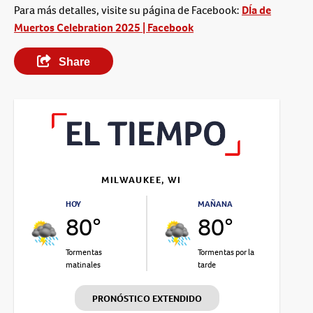
Para más detalles, visite su página de Facebook:
DÍa de
Muertos Celebration 2025 | Facebook
Share
MILWAUKEE, WI
HOY
MAÑANA
80°
80°
Tormentas
Tormentas por la
matinales
tarde
PRONÓSTICO EXTENDIDO