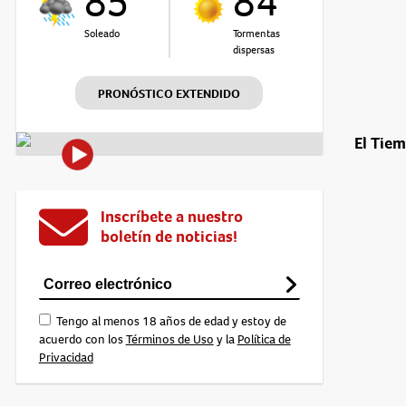
85°
84°
Soleado
Tormentas
dispersas
PRONÓSTICO EXTENDIDO
El Tie
Inscríbete a nuestro
boletín de noticias!
Tengo al menos 18 años de edad y estoy de
acuerdo con los
Términos de Uso
y la
Política de
Privacidad