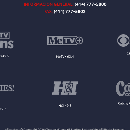
INFORMACIÓN GENERAL:
(414) 777-5800
FAX:
(414) 777-5802
CB
s 49.5
MeTV+ 63.4
Catchy 
H&I 49.3
49.2
All content © Copyright 2026 Channel 41 and 63 Limited Partnership. All Rights Reserved.