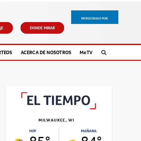
PATROCINADO POR:
JE
DONDE MIRAR
RTEOS
ACERCA DE NOSOTROS
M
e
TV
MILWAUKEE, WI
HOY
MAÑANA