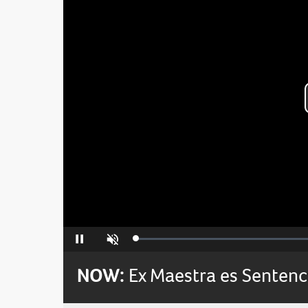
Loaded
:
Pause
Unmute
0%
NOW:
Ex Maestra es Sentenc