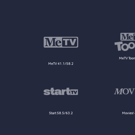
MeTV Toon
MeTV 41.1/58.2
Start 58.5/63.2
Movies! 