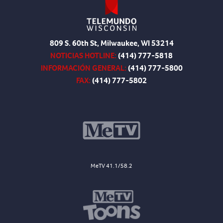
809 S. 60th St, Milwaukee, WI 53214
NOTICIAS HOTLINE:
(414) 777-5818
INFORMACIÓN GENERAL:
(414) 777-5800
FAX:
(414) 777-5802
MeTV 41.1/58.2