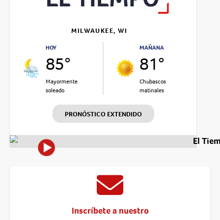
MILWAUKEE, WI
HOY
MAÑANA
85°
81°
Mayormente
Chubascos
soleado
matinales
PRONÓSTICO EXTENDIDO
El Tie
Inscríbete a nuestro