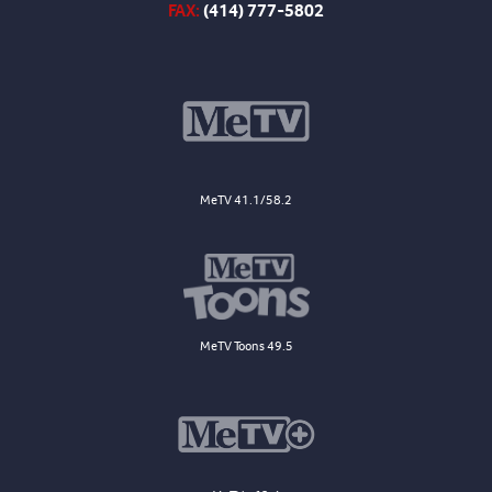
FAX:
(414) 777-5802
MeTV 41.1/58.2
MeTV Toons 49.5