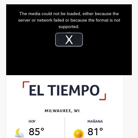
This
is
The media could not be loaded, either because the
a
modal
server or network failed or because the format is not
window.
supported.
Video
Player
is
Play
loading.
Video
MILWAUKEE, WI
HOY
MAÑANA
85°
81°