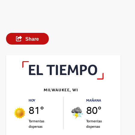
Share
MILWAUKEE, WI
HOY
MAÑANA
81°
80°
Tormentas
Tormentas
dispersas
dispersas