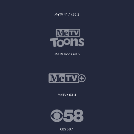
MeTV 41.1/58.2
MeTV Toons 49.5
MeTV+ 63.4
CBS 58.1