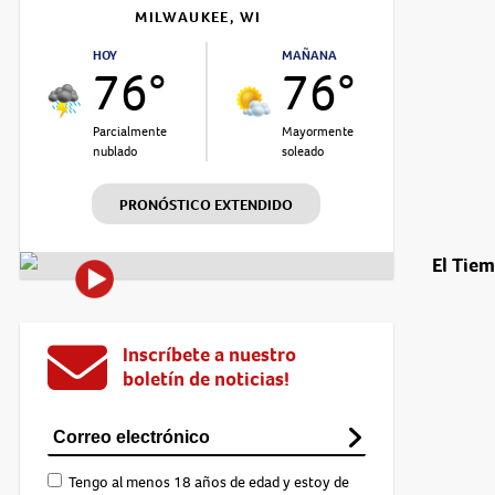
MILWAUKEE, WI
HOY
MAÑANA
76°
76°
Parcialmente
Mayormente
nublado
soleado
PRONÓSTICO EXTENDIDO
El Tie
Inscríbete a nuestro
boletín de noticias!
Tengo al menos 18 años de edad y estoy de