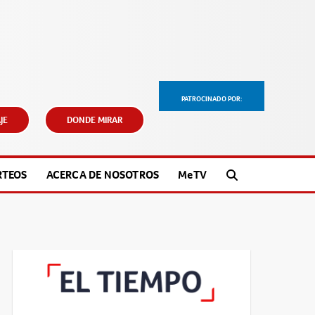
PATROCINADO POR:
JE
DONDE MIRAR
RTEOS
ACERCA DE NOSOTROS
M
e
TV