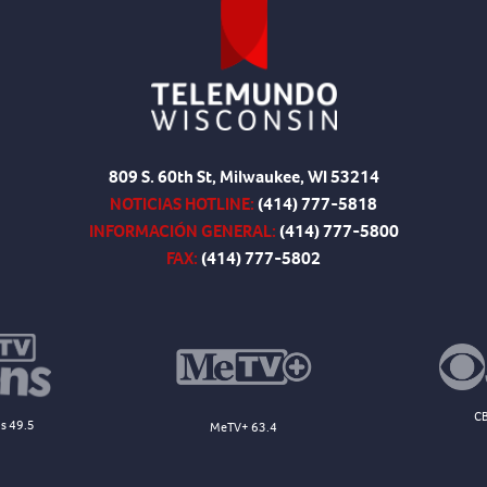
809 S. 60th St, Milwaukee, WI 53214
NOTICIAS HOTLINE:
(414) 777-5818
INFORMACIÓN GENERAL:
(414) 777-5800
FAX:
(414) 777-5802
CB
s 49.5
MeTV+ 63.4