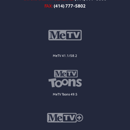
FAX:
(414) 777-5802
MeTV 41.1/58.2
MeTV Toons 49.5