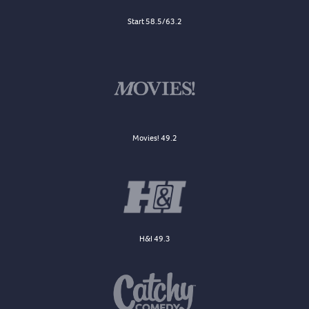
Start 58.5/63.2
Movies! 49.2
H&I 49.3