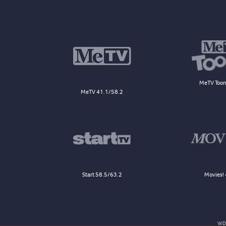
MeTV Toon
MeTV 41.1/58.2
Start 58.5/63.2
Movies! 
WDJ