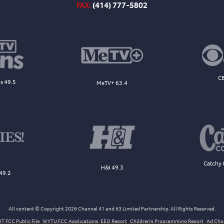
FAX:
(414) 777-5802
CB
s 49.5
MeTV+ 63.4
Catchy 
H&I 49.3
49.2
All content © Copyright 2026 Channel 41 and 63 Limited Partnership. All Rights Reserved.
T FCC Public File
WYTU FCC Applications
EEO Report
Children's Programming Report
Ad Cho