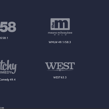
S 58.1
WMLW 49.1/58.3
WEST 63.3
Comedy 49.4
ices