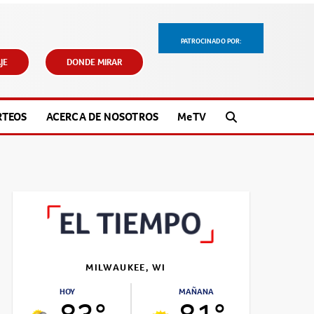
PATROCINADO POR:
JE
DONDE MIRAR
RTEOS
ACERCA DE NOSOTROS
M
e
TV
MILWAUKEE, WI
HOY
MAÑANA