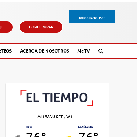
PATROCINADO POR:
JE
DONDE MIRAR
RTEOS
ACERCA DE NOSOTROS
M
e
TV
MILWAUKEE, WI
HOY
MAÑANA