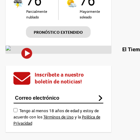
76°
76°
Parcialmente
Mayormente
nublado
soleado
PRONÓSTICO EXTENDIDO
El Tie
Inscríbete a nuestro
boletín de noticias!
Tengo al menos 18 años de edad y estoy de
acuerdo con los
Términos de Uso
y la
Política de
Privacidad