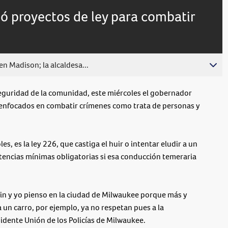
live,
Picture
currently
Time
ó proyectos de ley para combatir
behind
live
n Madison; la alcaldesa...
uridad de la comunidad, este miércoles el gobernador
 enfocados en combatir crímenes como trata de personas y
es, es la ley 226, que castiga el huir o intentar eludir a un
entencias mínimas obligatorias si esa conducción temeraria
.
sin y yo pienso en la ciudad de Milwaukee porque más y
a un carro, por ejemplo, ya no respetan pues a la
idente Unión de los Policías de Milwaukee.