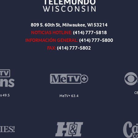
809 S. 60th St, Milwaukee, WI 53214
NOTICIAS HOTLINE:
(414) 777-5818
INFORMACIÓN GENERAL:
(414) 777-5800
FAX:
(414) 777-5802
CB
s 49.5
MeTV+ 63.4