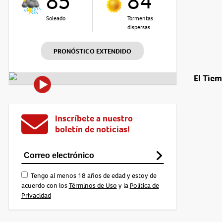
85°
84°
Soleado
Tormentas
dispersas
PRONÓSTICO EXTENDIDO
El Tie
Inscríbete a nuestro
boletín de noticias!
Tengo al menos 18 años de edad y estoy de
acuerdo con los
Términos de Uso
y la
Política de
Privacidad