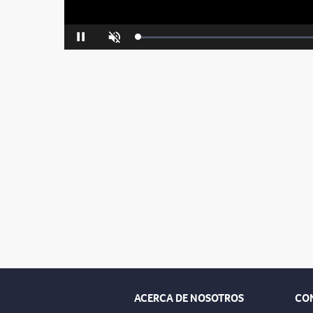
Loaded
:
Pause
Unmute
0%
ACERCA DE NOSOTROS
CO