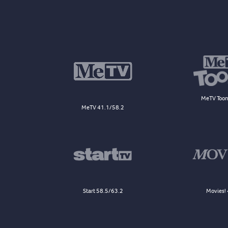
MeTV Toon
MeTV 41.1/58.2
Start 58.5/63.2
Movies! 