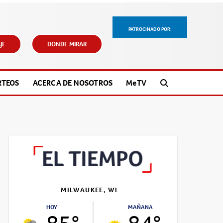
PATROCINADO POR:
JE
DONDE MIRAR
RTEOS
ACERCA DE NOSOTROS
M
e
TV
MILWAUKEE, WI
HOY
MAÑANA