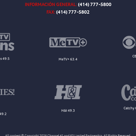
INFORMACIÓN GENERAL:
(414) 777-5800
FAX:
(414) 777-5802
CB
s 49.5
MeTV+ 63.4
Catchy 
H&I 49.3
49.2
All content © Copyright 2026 Channel 41 and 63 Limited Partnership. All Rights Reserved.