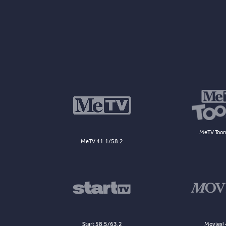
MeTV Toon
MeTV 41.1/58.2
Start 58.5/63.2
Movies! 