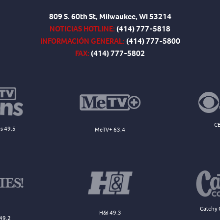
809 S. 60th St, Milwaukee, WI 53214
NOTICIAS HOTLINE:
(414) 777-5818
INFORMACIÓN GENERAL:
(414) 777-5800
FAX:
(414) 777-5802
CB
s 49.5
MeTV+ 63.4
Catchy 
H&I 49.3
49.2