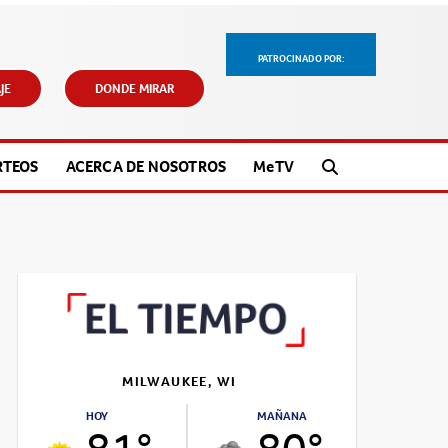
PATROCINADO POR:
JE
DONDE MIRAR
RTEOS
ACERCA DE NOSOTROS
M
e
TV
MILWAUKEE, WI
HOY
MAÑANA