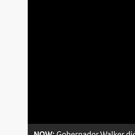
Loaded
:
Unmute
0%
NOW:
Gobernador Walker dic