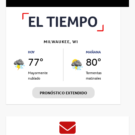
MILWAUKEE, WI
HOY
MAÑANA
77°
80°
Mayormente
Tormentas
nublado
matinales
PRONÓSTICO EXTENDIDO