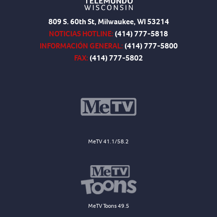
809 S. 60th St, Milwaukee, WI 53214
NOTICIAS HOTLINE:
(414) 777-5818
INFORMACIÓN GENERAL:
(414) 777-5800
FAX:
(414) 777-5802
MeTV 41.1/58.2
MeTV Toons 49.5