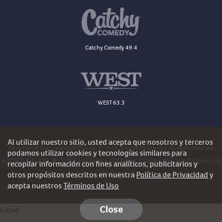
Catchy Comedy 49.4
WEST 63.3
Al utilizar nuestro sitio, usted acepta que nosotros y terceros
All content © Copyright 2026 Channel 41 and 63 Limited Partnership. All Rights Reserved.
podamos utilizar cookies y tecnologías similares para
WDJT FCC Public File
WYTU FCC Applications
EEO Report
Children's Programming Report
Ad
recopilar información con fines analíticos, publicitarios y
Choices
otros propósitos descritos en nuestra
Política de Privacidad
y
acepta nuestros
Términos de Uso
Close
Close