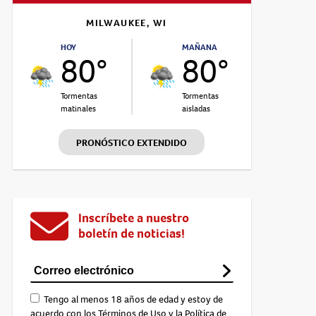
MILWAUKEE, WI
HOY
MAÑANA
80°
80°
Tormentas
Tormentas
matinales
aisladas
PRONÓSTICO EXTENDIDO
Inscríbete a nuestro
boletín de noticias!
Tengo al menos 18 años de edad y estoy de
acuerdo con los
Términos de Uso
y la
Política de