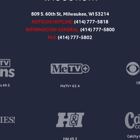
809 S. 60th St, Milwaukee, WI 53214
NOTICIAS HOTLINE:
(414) 777-5818
INFORMACIÓN GENERAL:
(414) 777-5800
FAX:
(414) 777-5802
CB
s 49.5
MeTV+ 63.4
Catchy 
H&I 49.3