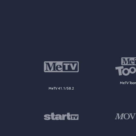
MeTV Toon
MeTV 41.1/58.2