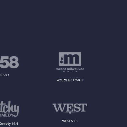
S 58.1
WMLW 49.1/58.3
WEST 63.3
Comedy 49.4