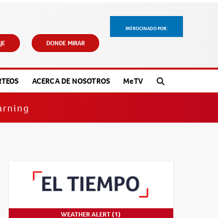
PATROCINADO POR:
JE
DONDE MIRAR
RTEOS
ACERCA DE NOSOTROS
M
e
TV
arning
WEATHER ALERT (1)