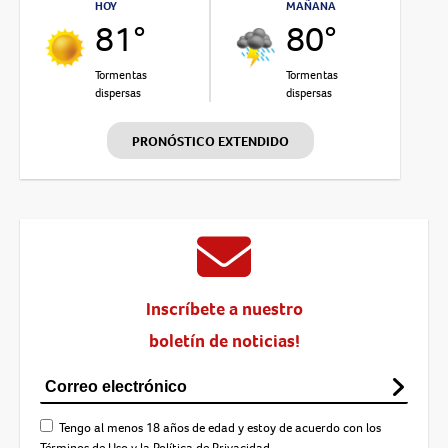
HOY
MAÑANA
81°
80°
Tormentas
Tormentas
dispersas
dispersas
PRONÓSTICO EXTENDIDO
Inscríbete a nuestro
boletín de noticias!
Tengo al menos 18 años de edad y estoy de acuerdo con los
Términos de Uso
y la
Política de Privacidad