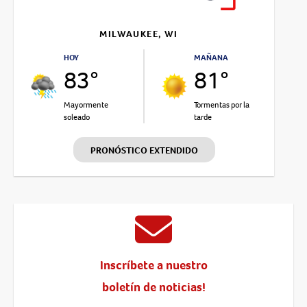
MILWAUKEE, WI
HOY
MAÑANA
83°
81°
Mayormente
Tormentas por la
soleado
tarde
PRONÓSTICO EXTENDIDO
Inscríbete a nuestro
boletín de noticias!