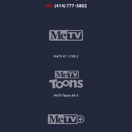
FAX:
(414) 777-5802
MeTV 41.1/58.2
MeTV Toons 49.5