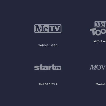
MeTV Toon
MeTV 41.1/58.2
Start 58.5/63.2
Movies! 