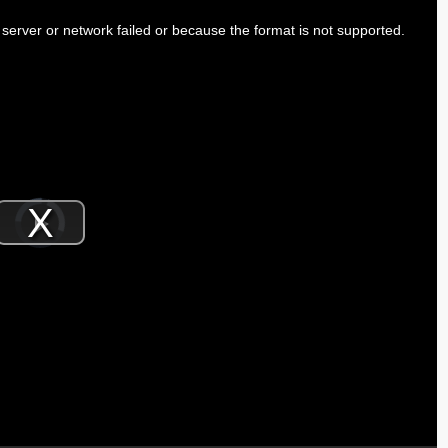
server or network failed or because the format is not supported.
Video
Player
is
Play
loading.
Video