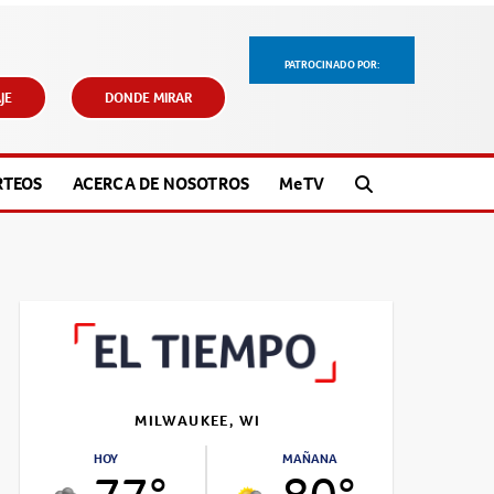
PATROCINADO POR:
JE
DONDE MIRAR
RTEOS
ACERCA DE NOSOTROS
M
e
TV
MILWAUKEE, WI
HOY
MAÑANA