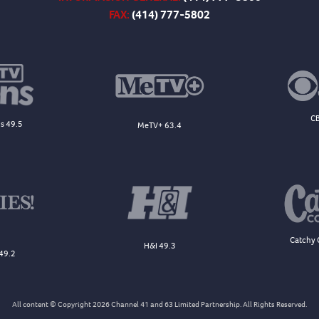
FAX:
(414) 777-5802
CB
s 49.5
MeTV+ 63.4
Catchy 
H&I 49.3
49.2
All content © Copyright 2026 Channel 41 and 63 Limited Partnership. All Rights Reserved.