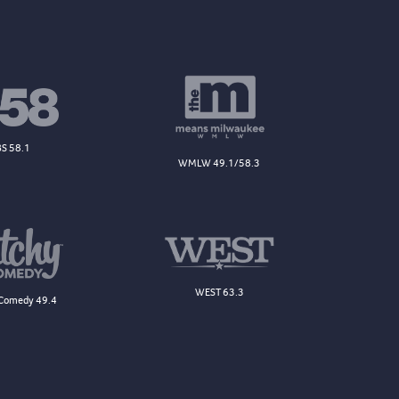
S 58.1
WMLW 49.1/58.3
WEST 63.3
Comedy 49.4