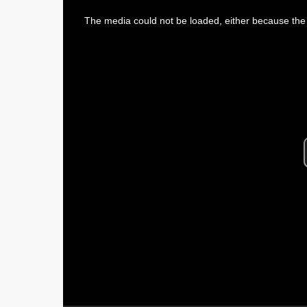
This
is
The media could not be loaded, either because the 
a
modal
window.