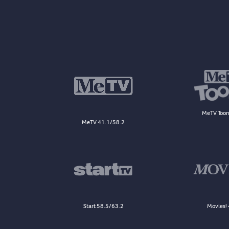
MeTV Toon
MeTV 41.1/58.2
Start 58.5/63.2
Movies! 