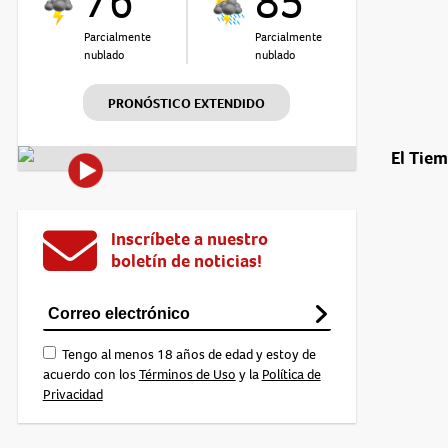
76°
85°
Parcialmente
Parcialmente
nublado
nublado
PRONÓSTICO EXTENDIDO
El Tie
Inscríbete a nuestro
boletín de noticias!
Tengo al menos 18 años de edad y estoy de
acuerdo con los
Términos de Uso
y la
Política de
Privacidad