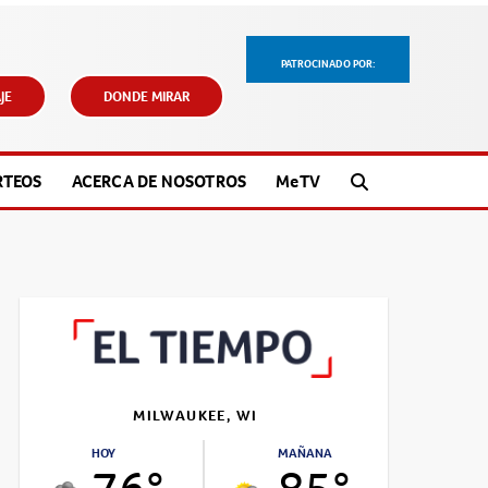
PATROCINADO POR:
JE
DONDE MIRAR
RTEOS
ACERCA DE NOSOTROS
M
e
TV
MILWAUKEE, WI
HOY
MAÑANA