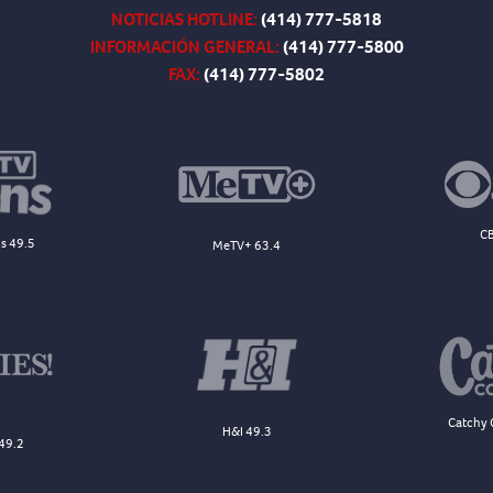
NOTICIAS HOTLINE:
(414) 777-5818
INFORMACIÓN GENERAL:
(414) 777-5800
FAX:
(414) 777-5802
CB
s 49.5
MeTV+ 63.4
Catchy 
H&I 49.3
49.2