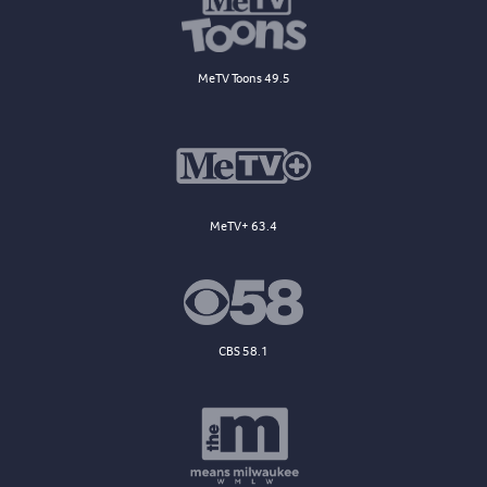
MeTV Toons 49.5
MeTV+ 63.4
CBS 58.1