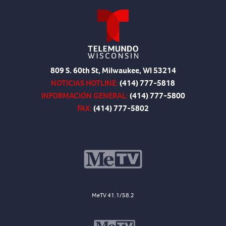
809 S. 60th St, Milwaukee, WI 53214
NOTICIAS HOTLINE:
(414) 777-5818
INFORMACIÓN GENERAL:
(414) 777-5800
FAX:
(414) 777-5802
MeTV 41.1/58.2