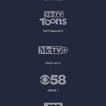
MeTV Toons 49.5
MeTV+ 63.4
CBS 58.1