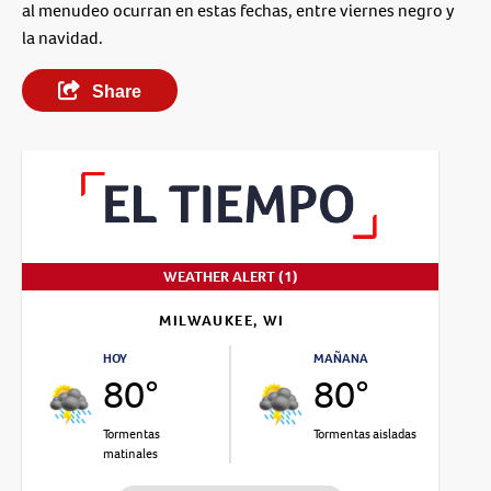
al menudeo ocurran en estas fechas, entre viernes negro y
la navidad.
Share
WEATHER ALERT (1)
MILWAUKEE, WI
HOY
MAÑANA
80°
80°
Tormentas
Tormentas aisladas
matinales