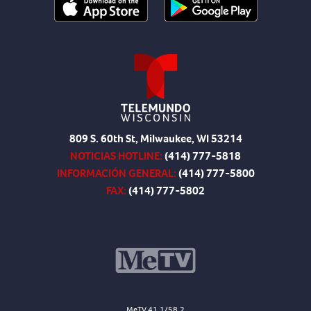
809 S. 60th St, Milwaukee, WI 53214
NOTICIAS HOTLINE:
(414) 777-5818
INFORMACIÓN GENERAL:
(414) 777-5800
FAX:
(414) 777-5802
MeTV 41.1/58.2