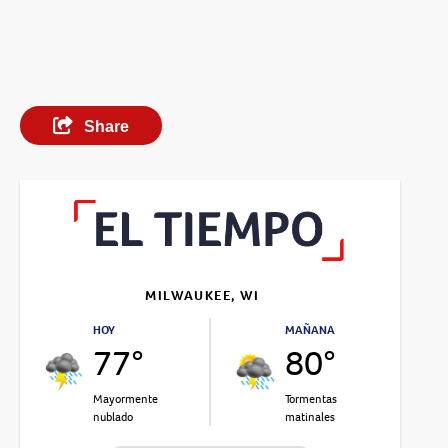
Share
MILWAUKEE, WI
HOY
MAÑANA
77°
80°
Mayormente
Tormentas
nublado
matinales