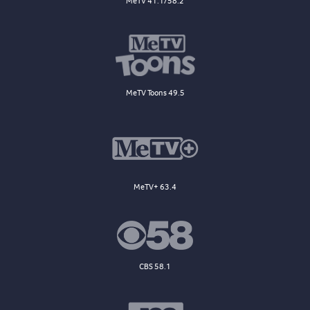
MeTV 41.1/58.2
MeTV Toons 49.5
MeTV+ 63.4
CBS 58.1