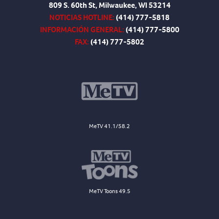
809 S. 60th St, Milwaukee, WI 53214
NOTICIAS HOTLINE:
(414) 777-5818
INFORMACIÓN GENERAL:
(414) 777-5800
FAX:
(414) 777-5802
MeTV 41.1/58.2
MeTV Toons 49.5