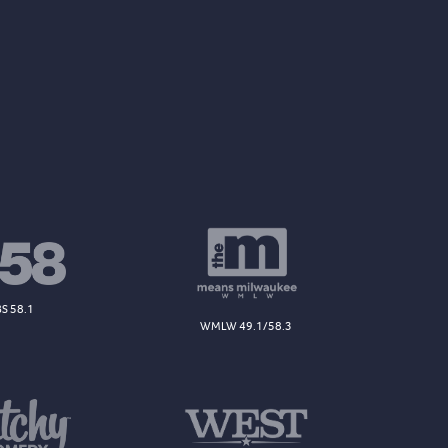
S 58.1
WMLW 49.1/58.3