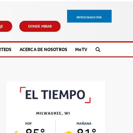
PATROCINADO POR:
JE
DONDE MIRAR
RTEOS
ACERCA DE NOSOTROS
M
e
TV
MILWAUKEE, WI
HOY
MAÑANA