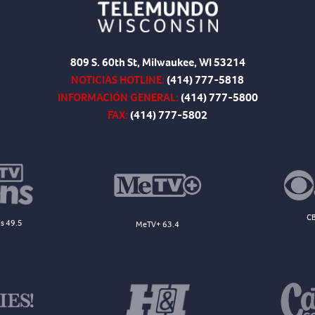
809 S. 60th St, Milwaukee, WI 53214
NOTICIAS HOTLINE:
(414) 777-5818
INFORMACIÓN GENERAL:
(414) 777-5800
FAX:
(414) 777-5802
CB
s 49.5
MeTV+ 63.4