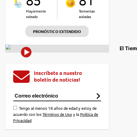
85°
81°
Mayormente
Tormentas
soleado
aisladas
PRONÓSTICO EXTENDIDO
El Tie
Inscríbete a nuestro
boletín de noticias!
Tengo al menos 18 años de edad y estoy de
acuerdo con los
Términos de Uso
y la
Política de
Privacidad