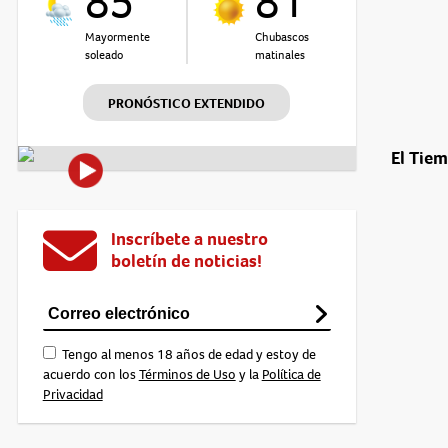
85°
81°
Mayormente
Chubascos
soleado
matinales
PRONÓSTICO EXTENDIDO
El Tie
Inscríbete a nuestro
boletín de noticias!
Tengo al menos 18 años de edad y estoy de
acuerdo con los
Términos de Uso
y la
Política de
Privacidad