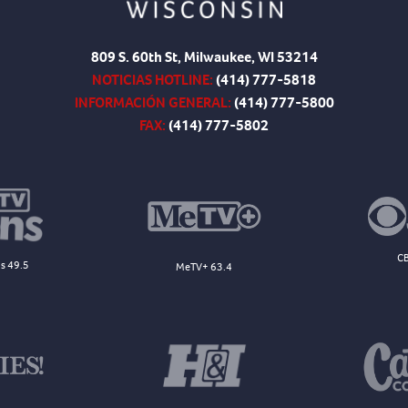
809 S. 60th St, Milwaukee, WI 53214
NOTICIAS HOTLINE:
(414) 777-5818
INFORMACIÓN GENERAL:
(414) 777-5800
FAX:
(414) 777-5802
CB
s 49.5
MeTV+ 63.4