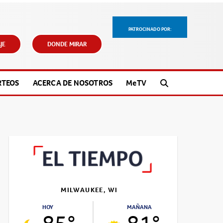
PATROCINADO POR:
JE
DONDE MIRAR
RTEOS
ACERCA DE NOSOTROS
M
e
TV
MILWAUKEE, WI
HOY
MAÑANA