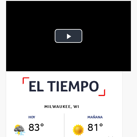
Play
Video
MILWAUKEE, WI
HOY
MAÑANA
83°
81°