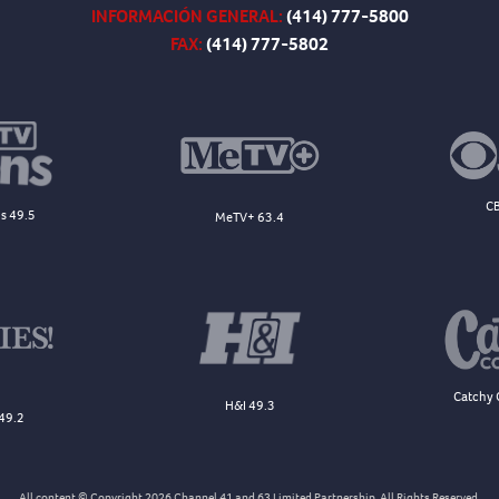
INFORMACIÓN GENERAL:
(414) 777-5800
FAX:
(414) 777-5802
CB
s 49.5
MeTV+ 63.4
Catchy 
H&I 49.3
49.2
All content © Copyright 2026 Channel 41 and 63 Limited Partnership. All Rights Reserved.