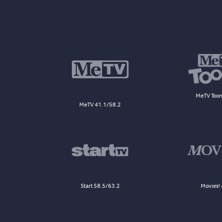
MeTV Toon
MeTV 41.1/58.2
Start 58.5/63.2
Movies! 