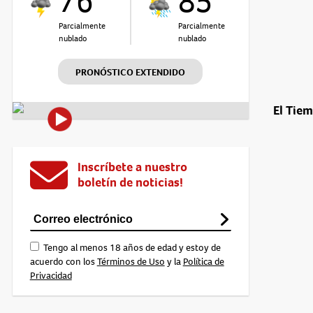
76°
85°
Parcialmente
Parcialmente
nublado
nublado
PRONÓSTICO EXTENDIDO
El Tie
Inscríbete a nuestro
boletín de noticias!
Tengo al menos 18 años de edad y estoy de
acuerdo con los
Términos de Uso
y la
Política de
Privacidad