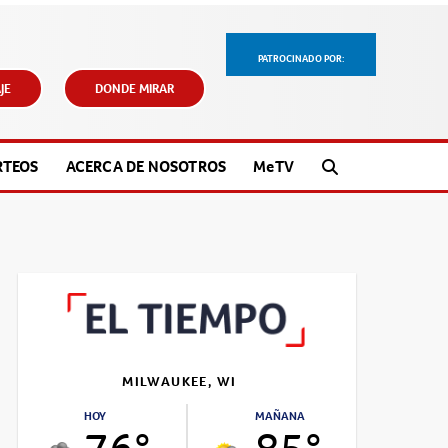
PATROCINADO POR:
JE
DONDE MIRAR
RTEOS
ACERCA DE NOSOTROS
M
e
TV
MILWAUKEE, WI
HOY
MAÑANA