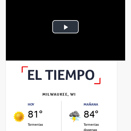
Play
Video
MILWAUKEE, WI
HOY
MAÑANA
81°
84°
Tormentas
Tormentas
dispersas