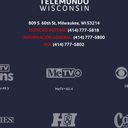
809 S. 60th St, Milwaukee, WI 53214
NOTICIAS HOTLINE:
(414) 777-5818
INFORMACIÓN GENERAL:
(414) 777-5800
FAX:
(414) 777-5802
CB
s 49.5
MeTV+ 63.4