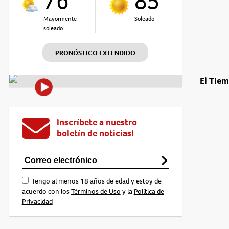
76°
85°
Mayormente
Soleado
soleado
PRONÓSTICO EXTENDIDO
El Tie
Inscríbete a nuestro
boletín de noticias!
Tengo al menos 18 años de edad y estoy de
acuerdo con los
Términos de Uso
y la
Política de
Privacidad