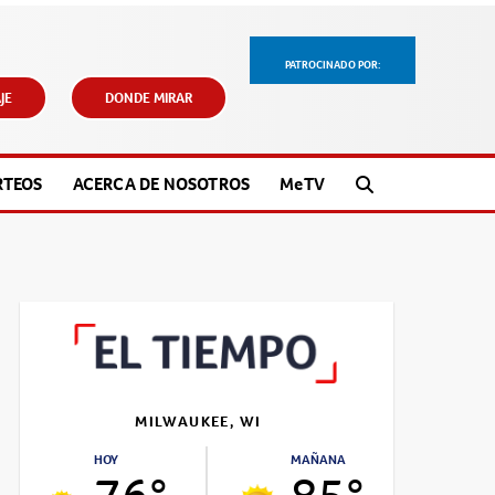
PATROCINADO POR:
JE
DONDE MIRAR
RTEOS
ACERCA DE NOSOTROS
M
e
TV
MILWAUKEE, WI
HOY
MAÑANA