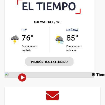
MILWAUKEE, WI
HOY
MAÑANA
76°
85°
Parcialmente
Parcialmente
nublado
nublado
PRONÓSTICO EXTENDIDO
El Tie