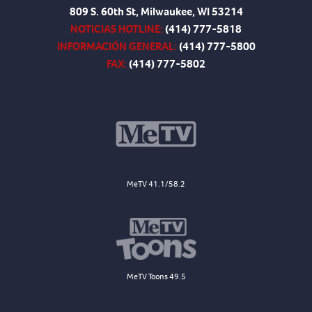
809 S. 60th St, Milwaukee, WI 53214
NOTICIAS HOTLINE:
(414) 777-5818
INFORMACIÓN GENERAL:
(414) 777-5800
FAX:
(414) 777-5802
MeTV 41.1/58.2
MeTV Toons 49.5