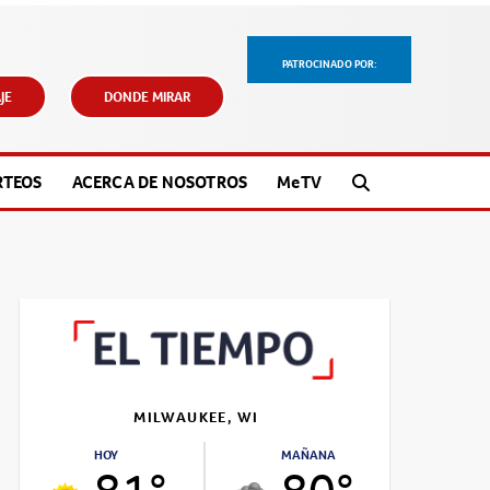
PATROCINADO POR:
JE
DONDE MIRAR
RTEOS
ACERCA DE NOSOTROS
M
e
TV
MILWAUKEE, WI
HOY
MAÑANA