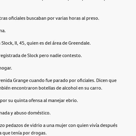
ras oficiales buscaban por varias horas al preso.
na.
lock, II, 45, quien es del área de Greendale.
registrada de Slock pero nadie contesto.
hogar.
venida Grange cuando fue parado por oficiales. Dicen que
ambién encontraron botellas de alcohol en su carro.
por su quinta ofensa al manejar ebrio.
enada y abuso doméstico.
nzo pedazos de vidrio a una mujer con quien vivía después
a que tenía por drogas.