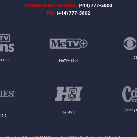
INFORMACIÓN GENERAL:
(414) 777-5800
FAX:
(414) 777-5802
CB
s 49.5
MeTV+ 63.4
Catchy 
H&I 49.3
49.2