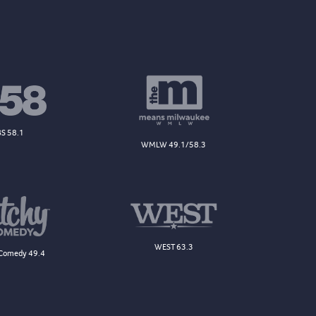
S 58.1
WMLW 49.1/58.3
WEST 63.3
Comedy 49.4