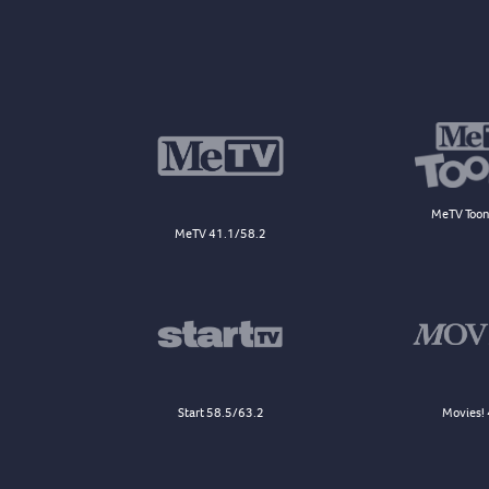
MeTV Toon
MeTV 41.1/58.2
Start 58.5/63.2
Movies! 