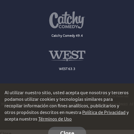
Catchy Comedy 49.4
WEST 63.3
Al utilizar nuestro sitio, usted acepta que nosotros y terceros
All content © Copyright 2026 Channel 41 and 63 Limited Partnership. All Rights Reserved.
podamos utilizar cookies y tecnologías similares para
WDJT FCC Public File
WYTU FCC Applications
EEO Report
Children's Programming Report
Ad
recopilar información con fines analíticos, publicitarios y
Choices
otros propósitos descritos en nuestra
Política de Privacidad
y
acepta nuestros
Términos de Uso
Close
Close