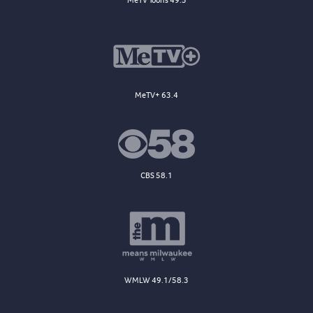
MeTV Toons 49.5
MeTV+ 63.4
CBS 58.1
WMLW 49.1/58.3