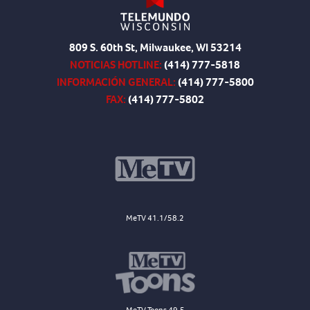
809 S. 60th St, Milwaukee, WI 53214
NOTICIAS HOTLINE:
(414) 777-5818
INFORMACIÓN GENERAL:
(414) 777-5800
FAX:
(414) 777-5802
MeTV 41.1/58.2