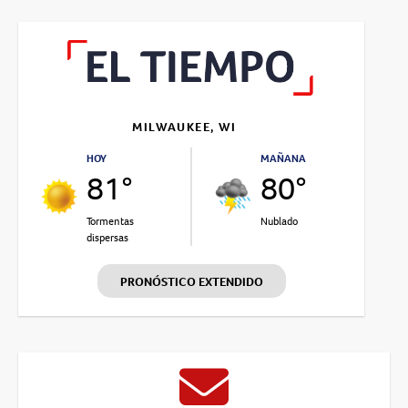
MILWAUKEE, WI
HOY
MAÑANA
81°
80°
Tormentas
Nublado
dispersas
PRONÓSTICO EXTENDIDO