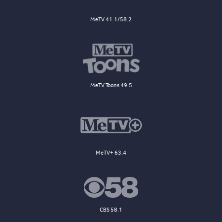
MeTV 41.1/58.2
MeTV Toons 49.5
MeTV+ 63.4
CBS 58.1