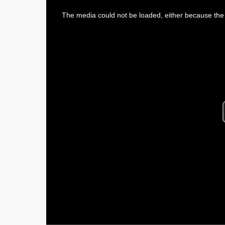
This
is
The media could not be loaded, either because the 
a
modal
window.