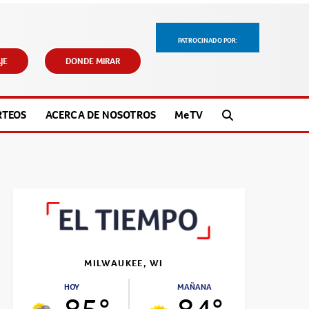
PATROCINADO POR:
JE
DONDE MIRAR
RTEOS
ACERCA DE NOSOTROS
M
e
TV
MILWAUKEE, WI
HOY
MAÑANA