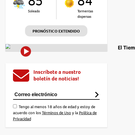
85°
84°
Soleado
Tormentas
dispersas
PRONÓSTICO EXTENDIDO
El Tie
Inscríbete a nuestro
boletín de noticias!
Tengo al menos 18 años de edad y estoy de
acuerdo con los
Términos de Uso
y la
Política de
Privacidad