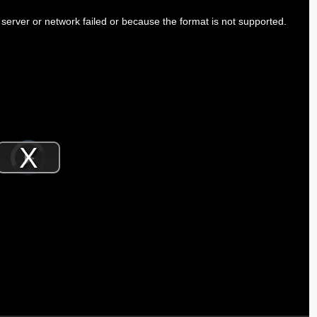
server or network failed or because the format is not supported.
Video
Player
is
Play
loading.
Video