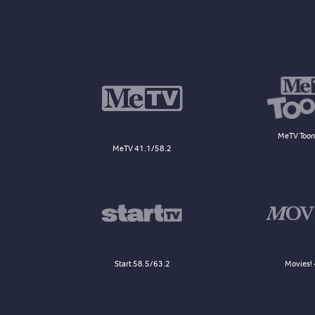
MeTV Toon
MeTV 41.1/58.2
Start 58.5/63.2
Movies! 