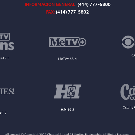
INFORMACIÓN GENERAL:
(414) 777-5800
FAX:
(414) 777-5802
CB
s 49.5
MeTV+ 63.4
Catchy 
H&I 49.3
49.2
All content © Copyright 2026 Channel 41 and 63 Limited Partnership. All Rights Reserved.