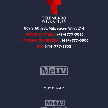
809 S. 60th St, Milwaukee, WI 53214
NOTICIAS HOTLINE:
(414) 777-5818
INFORMACIÓN GENERAL:
(414) 777-5800
FAX:
(414) 777-5802
MeTV 41.1/58.2