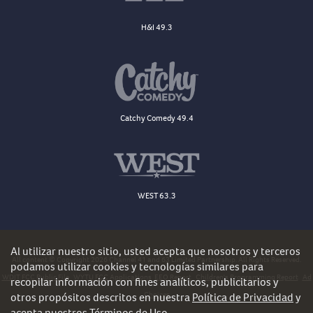
H&I 49.3
Catchy Comedy 49.4
WEST 63.3
Al utilizar nuestro sitio, usted acepta que nosotros y terceros
All content © Copyright 2026 Channel 41 and 63 Limited Partnership. All Rights Reserved.
podamos utilizar cookies y tecnologías similares para
WDJT FCC Public File
WYTU FCC Applications
EEO Report
Children's Programming Report
Ad
recopilar información con fines analíticos, publicitarios y
Choices
otros propósitos descritos en nuestra
Política de Privacidad
y
acepta nuestros
Términos de Uso