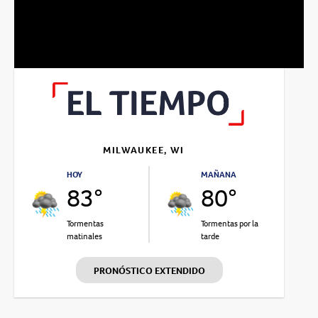
MILWAUKEE, WI
HOY
MAÑANA
83°
80°
Tormentas
Tormentas por la
matinales
tarde
PRONÓSTICO EXTENDIDO