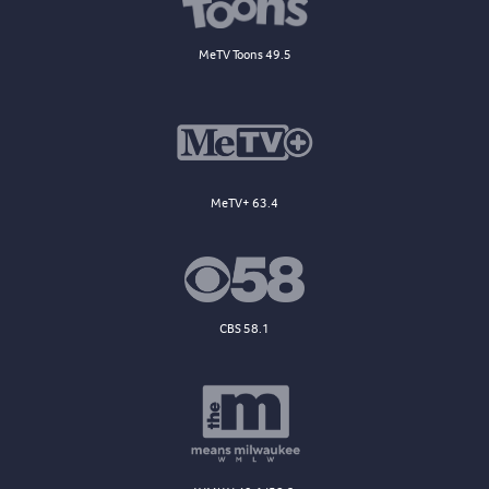
MeTV Toons 49.5
MeTV+ 63.4
CBS 58.1