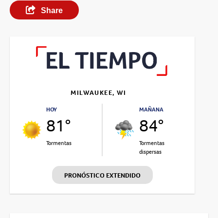
Share
MILWAUKEE, WI
HOY
MAÑANA
81°
84°
Tormentas
Tormentas
dispersas
PRONÓSTICO EXTENDIDO