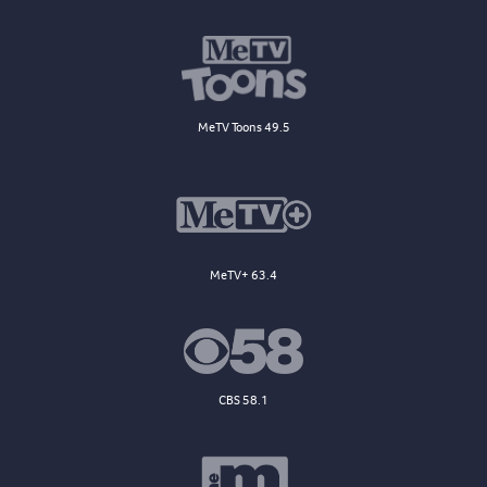
MeTV Toons 49.5
MeTV+ 63.4
CBS 58.1