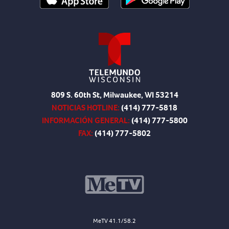
809 S. 60th St, Milwaukee, WI 53214
NOTICIAS HOTLINE:
(414) 777-5818
INFORMACIÓN GENERAL:
(414) 777-5800
FAX:
(414) 777-5802
MeTV 41.1/58.2