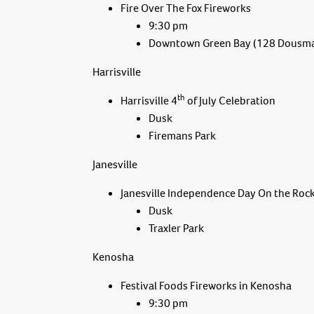
Fire Over The Fox Fireworks
9:30 pm
Downtown Green Bay (128 Dousma
Harrisville
th
Harrisville 4
of July Celebration
Dusk
Firemans Park
Janesville
Janesville Independence Day On the Roc
Dusk
Traxler Park
Kenosha
Festival Foods Fireworks in Kenosha
9:30 pm