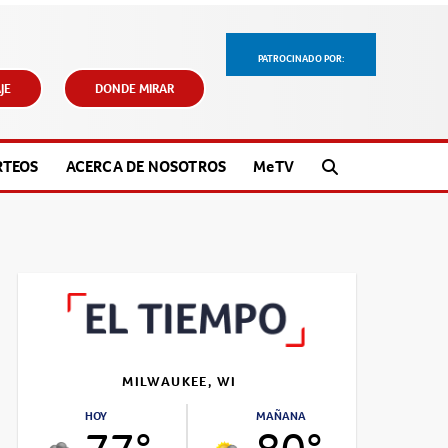
PATROCINADO POR:
JE
DONDE MIRAR
RTEOS
ACERCA DE NOSOTROS
M
e
TV
MILWAUKEE, WI
HOY
MAÑANA