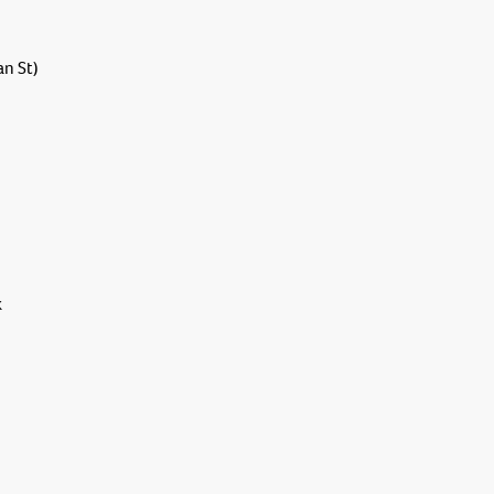
n St)
k