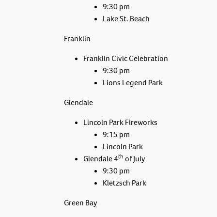
9:30 pm
Lake St. Beach
Franklin
Franklin Civic Celebration
9:30 pm
Lions Legend Park
Glendale
Lincoln Park Fireworks
9:15 pm
Lincoln Park
th
Glendale 4
of July
9:30 pm
Kletzsch Park
Green Bay