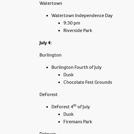
Watertown
Watertown Independence Day
9:30 pm
Riverside Park
July 4:
Burlington
Burlington Fourth of July
Dusk
Chocolate Fest Grounds
DeForest
th
DeForest 4
of July
Dusk
Firemans Park
Delevan