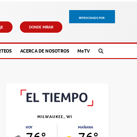
PATROCINADO POR:
JE
DONDE MIRAR
RTEOS
ACERCA DE NOSOTROS
M
e
TV
MILWAUKEE, WI
HOY
MAÑANA