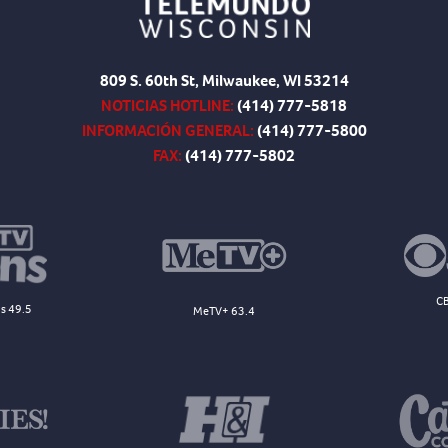
809 S. 60th St, Milwaukee, WI 53214
NOTICIAS HOTLINE:
(414) 777-5818
INFORMACIÓN GENERAL:
(414) 777-5800
FAX:
(414) 777-5802
CB
s 49.5
MeTV+ 63.4