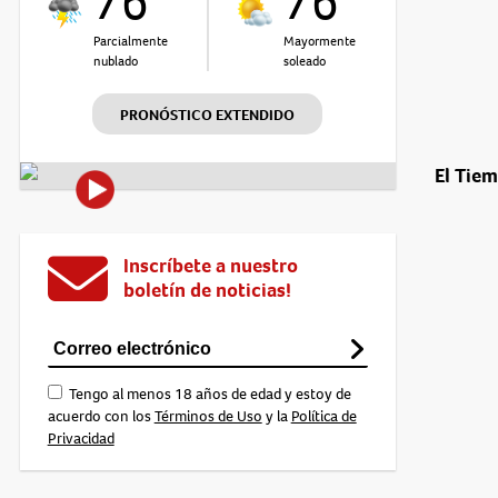
76°
76°
Parcialmente
Mayormente
nublado
soleado
PRONÓSTICO EXTENDIDO
El Tie
Inscríbete a nuestro
boletín de noticias!
Tengo al menos 18 años de edad y estoy de
acuerdo con los
Términos de Uso
y la
Política de
Privacidad