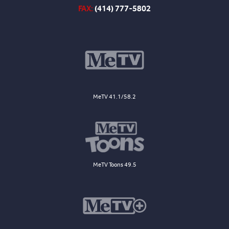
FAX:
(414) 777-5802
MeTV 41.1/58.2
MeTV Toons 49.5