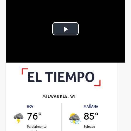
Play
Video
MILWAUKEE, WI
HOY
MAÑANA
76°
85°
Parcialmente
Soleado