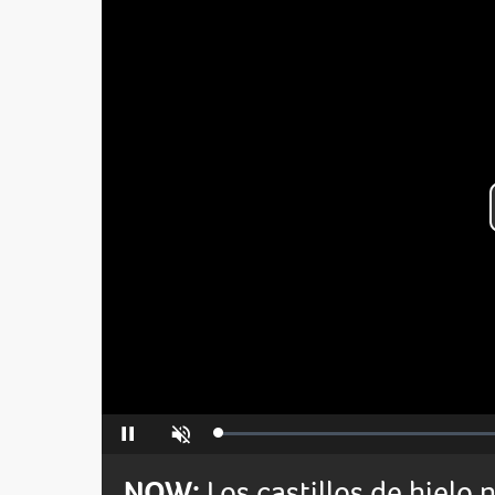
Loaded
:
Pause
Unmute
0%
NOW:
Los castillos de hielo