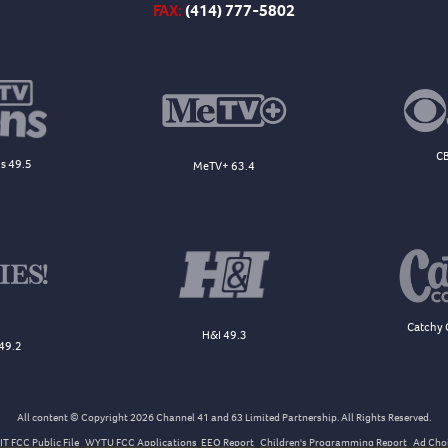
FAX:
(414) 777-5802
CB
s 49.5
MeTV+ 63.4
Catchy 
H&I 49.3
49.2
All content © Copyright 2026 Channel 41 and 63 Limited Partnership. All Rights Reserved.
T FCC Public File
WYTU FCC Applications
EEO Report
Children's Programming Report
Ad Cho