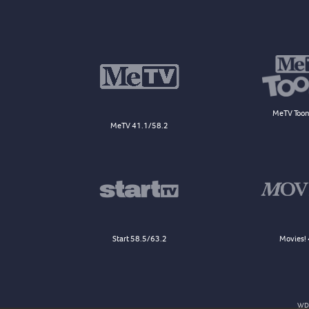
MeTV Toon
MeTV 41.1/58.2
Start 58.5/63.2
Movies! 
WDJ