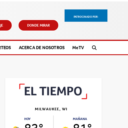
PATROCINADO POR:
JE
DONDE MIRAR
RTEOS
ACERCA DE NOSOTROS
M
e
TV
MILWAUKEE, WI
HOY
MAÑANA