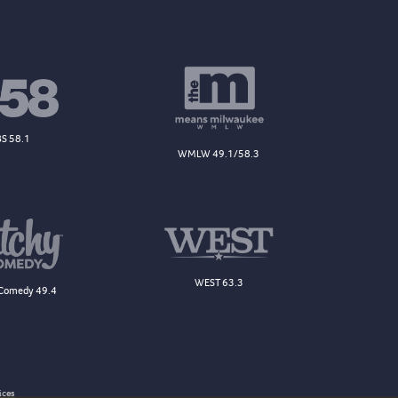
S 58.1
WMLW 49.1/58.3
WEST 63.3
Comedy 49.4
ices