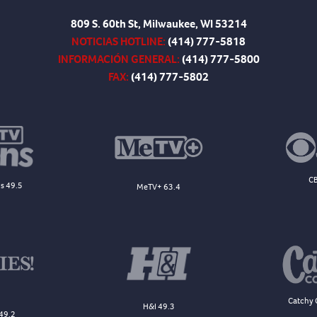
809 S. 60th St, Milwaukee, WI 53214
NOTICIAS HOTLINE:
(414) 777-5818
INFORMACIÓN GENERAL:
(414) 777-5800
FAX:
(414) 777-5802
CB
s 49.5
MeTV+ 63.4
Catchy 
H&I 49.3
49.2