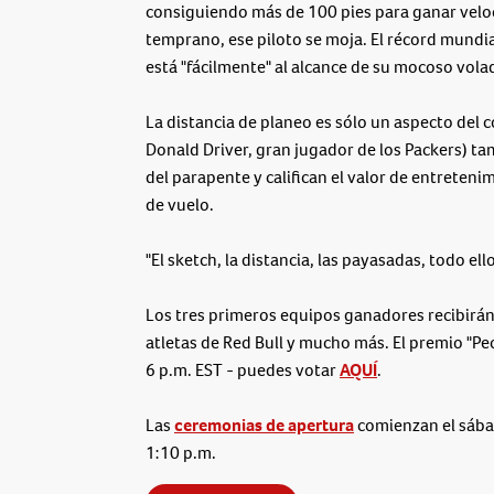
consiguiendo más de 100 pies para ganar veloci
temprano, ese piloto se moja. El récord mundia
está "fácilmente" al alcance de su mocoso vola
La distancia de planeo es sólo un aspecto del
Donald Driver, gran jugador de los Packers) ta
del parapente y califican el valor de entreten
de vuelo.
"El sketch, la distancia, las payasadas, todo ell
Los tres primeros equipos ganadores recibirán
atletas de Red Bull y mucho más. El premio "Peop
6 p.m. EST - puedes votar
AQUÍ
.
Las
ceremonias de apertura
comienzan el sábad
1:10 p.m.