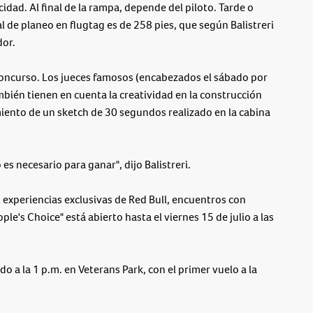
dad. Al final de la rampa, depende del piloto. Tarde o
l de planeo en flugtag es de 258 pies, que según Balistreri
dor.
 concurso. Los jueces famosos (encabezados el sábado por
mbién tienen en cuenta la creatividad en la construcción
imiento de un sketch de 30 segundos realizado en la cabina
o es necesario para ganar", dijo Balistreri.
 experiencias exclusivas de Red Bull, encuentros con
le's Choice" está abierto hasta el viernes 15 de julio a las
o a la 1 p.m. en Veterans Park, con el primer vuelo a la