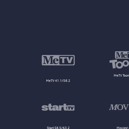
MeTV Toon
MeTV 41.1/58.2
Start 58.5/63.2
Movies! 