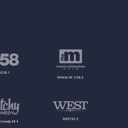
S 58.1
WMLW 49.1/58.3
WEST 63.3
Comedy 49.4