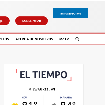
PATROCINADO POR:
JE
DONDE MIRAR
RTEOS
ACERCA DE NOSOTROS
M
e
TV
MILWAUKEE, WI
HOY
MAÑANA