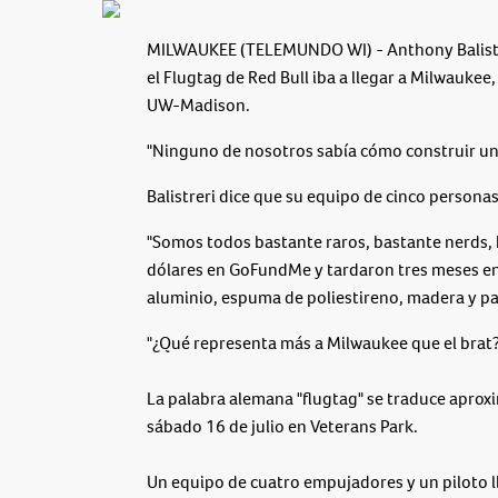
MILWAUKEE (TELEMUNDO WI) - Anthony Balistr
el Flugtag de Red Bull iba a llegar a Milwauk
UW-Madison.
"Ninguno de nosotros sabía cómo construir un 
Balistreri dice que su equipo de cinco personas
"Somos todos bastante raros, bastante nerds, 
dólares en GoFundMe y tardaron tres meses en
aluminio, espuma de poliestireno, madera y pap
"¿Qué representa más a Milwaukee que el brat?" 
La palabra alemana "flugtag" se traduce aprox
sábado 16 de julio en Veterans Park.
Un equipo de cuatro empujadores y un piloto l