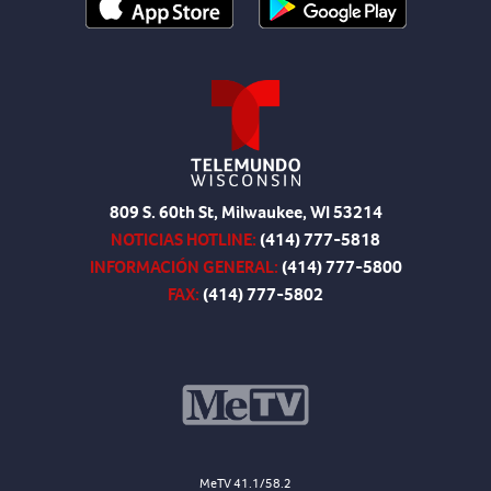
809 S. 60th St, Milwaukee, WI 53214
NOTICIAS HOTLINE:
(414) 777-5818
INFORMACIÓN GENERAL:
(414) 777-5800
FAX:
(414) 777-5802
MeTV 41.1/58.2