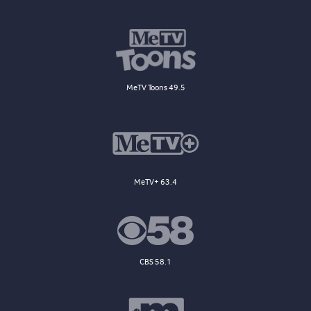
MeTV Toons 49.5
MeTV+ 63.4
CBS 58.1