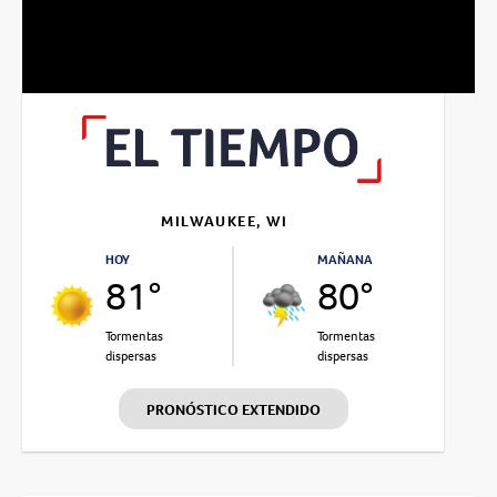
Video
MILWAUKEE, WI
HOY
MAÑANA
81°
80°
Tormentas
Tormentas
dispersas
dispersas
PRONÓSTICO EXTENDIDO