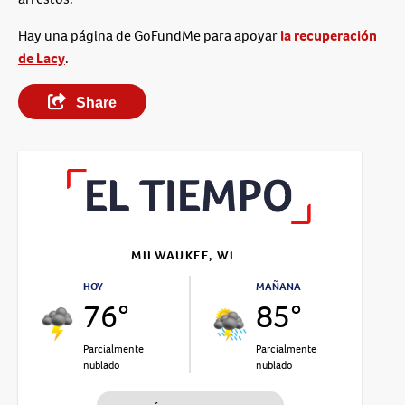
Hay una página de GoFundMe para apoyar
la recuperación
de Lacy
.
Share
MILWAUKEE, WI
HOY
MAÑANA
76°
85°
Parcialmente
Parcialmente
nublado
nublado