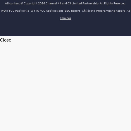
All content © Copyright 2026 Channel 41 and 63 Limited Partnership. All Rights Reserved.
WDJT FCC Public File
WYTU FCC Applications
EEO Report
Children's Programming Report
Ad
Choices
Close