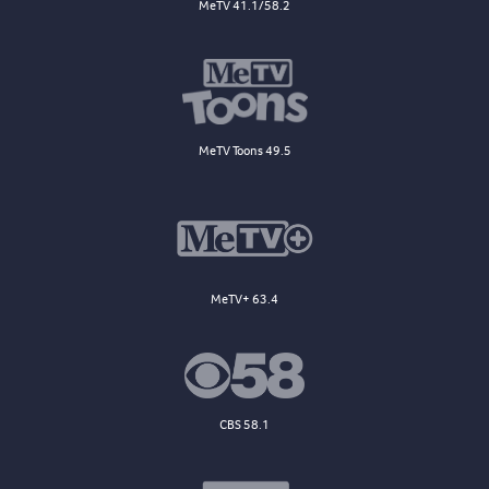
MeTV 41.1/58.2
MeTV Toons 49.5
MeTV+ 63.4
CBS 58.1