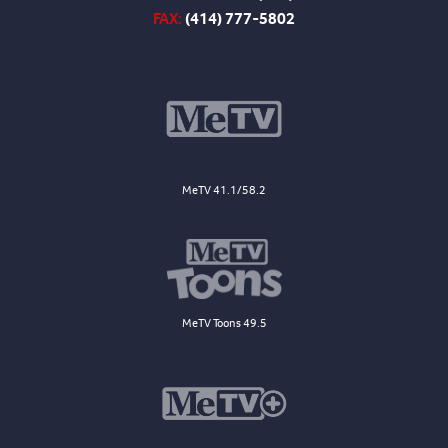
FAX:
(414) 777-5802
MeTV 41.1/58.2
MeTV Toons 49.5