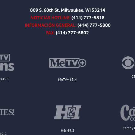
809 S. 60th St, Milwaukee, WI 53214
NOTICIAS HOTLINE:
(414) 777-5818
INFORMACIÓN GENERAL:
(414) 777-5800
FAX:
(414) 777-5802
CB
s 49.5
MeTV+ 63.4
Catchy 
H&I 49.3
49.2