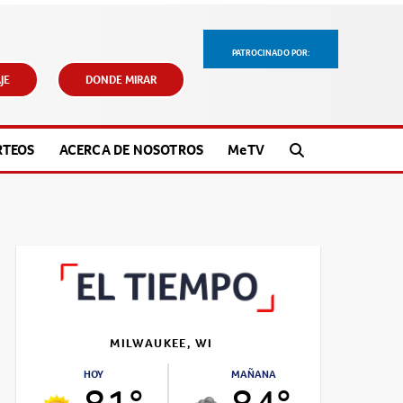
PATROCINADO POR:
JE
DONDE MIRAR
RTEOS
ACERCA DE NOSOTROS
M
e
TV
MILWAUKEE, WI
HOY
MAÑANA