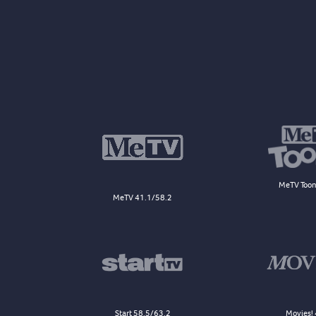
MeTV Toon
MeTV 41.1/58.2
Start 58.5/63.2
Movies! 