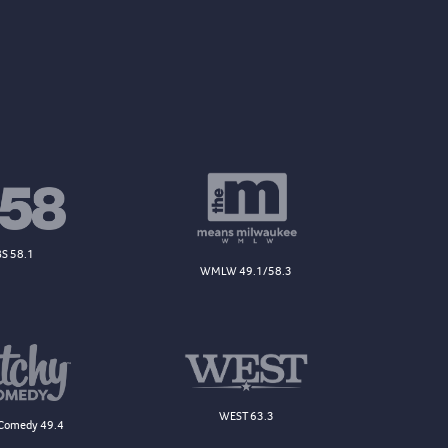
S 58.1
WMLW 49.1/58.3
WEST 63.3
Comedy 49.4