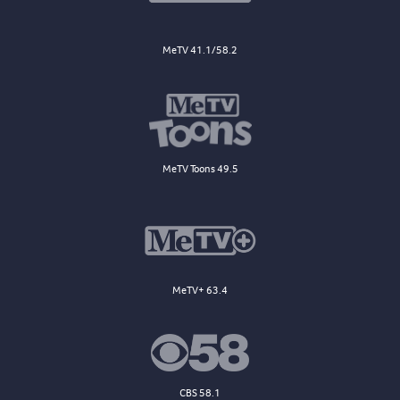
MeTV 41.1/58.2
MeTV Toons 49.5
MeTV+ 63.4
CBS 58.1