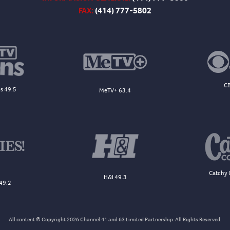
FAX:
(414) 777-5802
CB
s 49.5
MeTV+ 63.4
Catchy 
H&I 49.3
49.2
All content © Copyright 2026 Channel 41 and 63 Limited Partnership. All Rights Reserved.