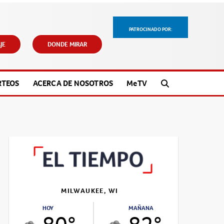
PATROCINADO POR:
JE
DONDE MIRAR
RTEOS
ACERCA DE NOSOTROS
M
e
TV
MILWAUKEE, WI
HOY
MAÑANA