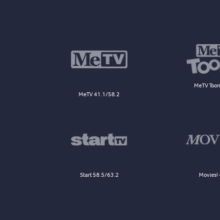
MeTV Toon
MeTV 41.1/58.2
Start 58.5/63.2
Movies! 