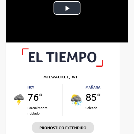
Play
Video
MILWAUKEE, WI
HOY
MAÑANA
76°
85°
Parcialmente
Soleado
nublado
PRONÓSTICO EXTENDIDO