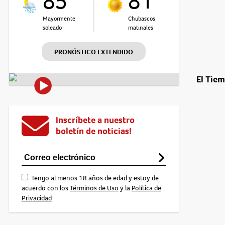
85°
81°
Mayormente
Chubascos
soleado
matinales
PRONÓSTICO EXTENDIDO
El Tie
Inscríbete a nuestro
boletín de noticias!
Tengo al menos 18 años de edad y estoy de
acuerdo con los
Términos de Uso
y la
Política de
Privacidad