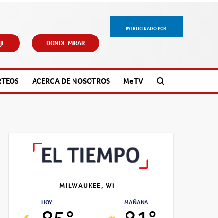
PATROCINADO POR:
JE
DONDE MIRAR
RTEOS
ACERCA DE NOSOTROS
M
e
TV
MILWAUKEE, WI
HOY
MAÑANA