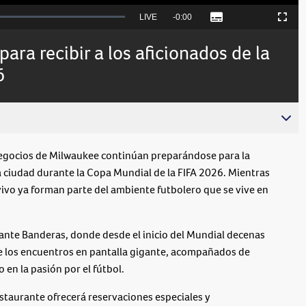
Seek
LIVE
Remaining
-
0:00
Subtitles
Picture-
Fullscreen
to
in-
live,
Picture
currently
Time
ara recibir a los aficionados de la
behind
live
6
egocios de Milwaukee continúan preparándose para la
la ciudad durante la Copa Mundial de la FIFA 2026. Mientras
 vivo ya forman parte del ambiente futbolero que se vive en
ante Banderas, donde desde el inicio del Mundial decenas
de los encuentros en pantalla gigante, acompañados de
 en la pasión por el fútbol.
estaurante ofrecerá reservaciones especiales y