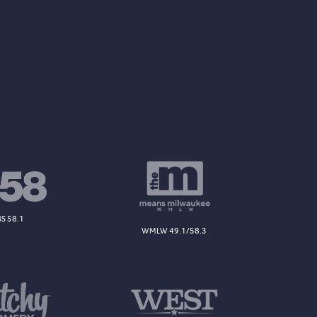
S 58.1
WMLW 49.1/58.3