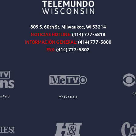
809 S. 60th St, Milwaukee, WI 53214
NOTICIAS HOTLINE:
(414) 777-5818
INFORMACIÓN GENERAL:
(414) 777-5800
FAX:
(414) 777-5802
CB
s 49.5
MeTV+ 63.4