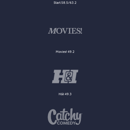
Start 58.5/63.2
Movies! 49.2
H&I 49.3